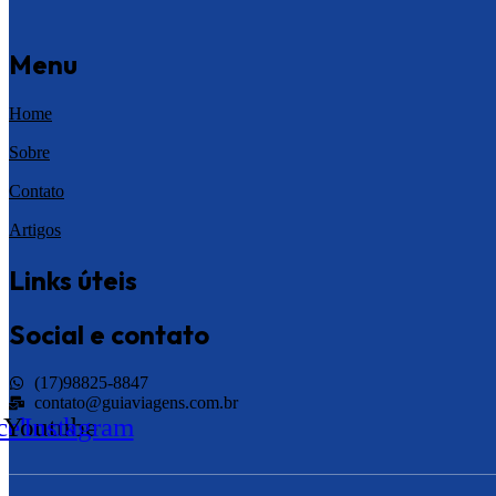
Menu
Home
Sobre
Contato
Artigos
Links úteis
Social e contato
(17)98825-8847
contato@guiaviagens.com.br
cebook
Youtube
Instagram