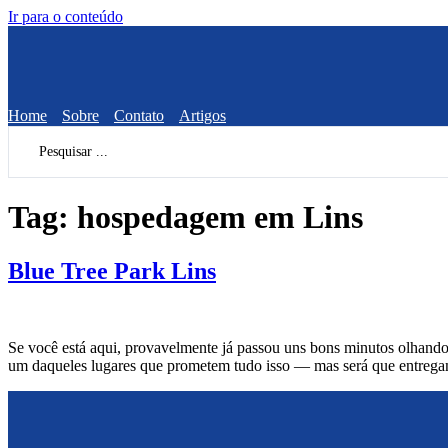
Ir para o conteúdo
Home
Sobre
Contato
Artigos
Pesquisar
...
Tag:
hospedagem em Lins
Blue Tree Park Lins
Se você está aqui, provavelmente já passou uns bons minutos olhando f
um daqueles lugares que prometem tudo isso — mas será que entrega