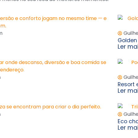
m
Guilh
Golden 
Ler ma
m
Guilh
Resort 
Ler ma
m
Guilh
Eco ch
Ler ma