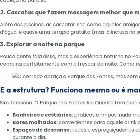
cabeça no paraíso.
2. Cascatas que fazem massagem melhor que mu
Além das piscinas, as cascatas são como aqueles amigos
d’água, é quase uma terapia gratuita (mas já inclusa na su
3. Explorar a noite no parque
Pouca gente fala disso, mas a experiência noturna no Pa
combina perfeitamente com o frescor da noite. Como res
E a estrutura? Funciona mesmo ou é ma
Sim, funciona. O Parque das Fontes Rio Quente tem tudo
Banheiros e vestiários:
práticos e limpos, nada ma
Bares molhados:
convenientes para aquele drink ou
Espaços de descanso:
redes e espreguiçadeiras es
durante o dia.