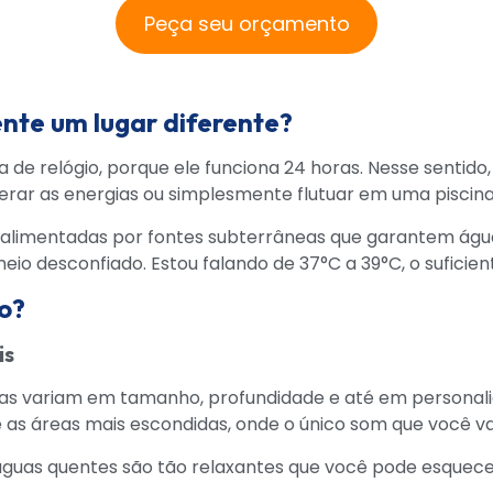
Peça seu orçamento
nte um lugar diferente?
e relógio, porque ele funciona 24 horas. Nesse sentido, 
uperar as energias ou simplesmente flutuar em uma piscin
das, alimentadas por fontes subterrâneas que garantem ág
io desconfiado. Estou falando de 37°C a 39°C, o suficien
ro?
is
las variam em tamanho, profundidade e até em personalid
as áreas mais escondidas, onde o único som que você vai
 águas quentes são tão relaxantes que você pode esquecer