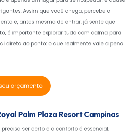
ão é apenas um lugar para se hospedar; é quase
igantes. Assim que você chega, percebe a
nto e, antes mesmo de entrar, já sente que
anto, é importante explorar tudo com calma para
vai direto ao ponto: o que realmente vale a pena
seu orçamento
Royal Palm Plaza Resort Campinas
ecisa ser certo e o conforto é essencial.