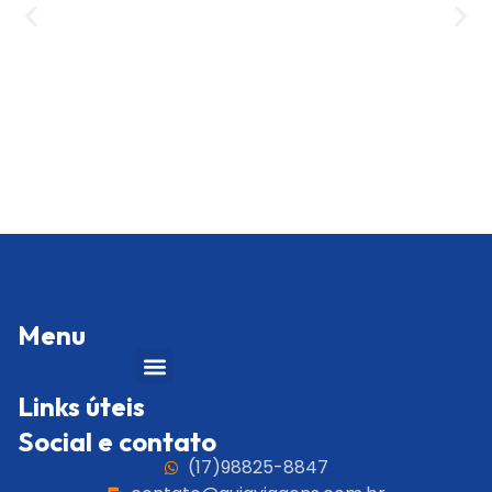
Gui
5:0
Royal
Ler 
Menu
Links úteis
Social e contato
(17)98825-8847