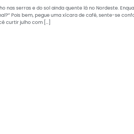
zinho nas serras e do sol ainda quente lá no Nordeste. Enq
final?” Pois bem, pegue uma xícara de café, sente-se co
ê curtir julho com […]