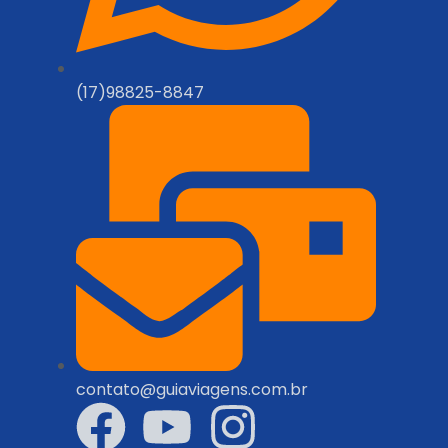
(17)98825-8847
contato@guiaviagens.com.br