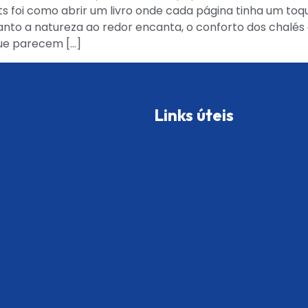
ts foi como abrir um livro onde cada página tinha um to
nto a natureza ao redor encanta, o conforto dos chalés 
ue parecem […]
Links úteis